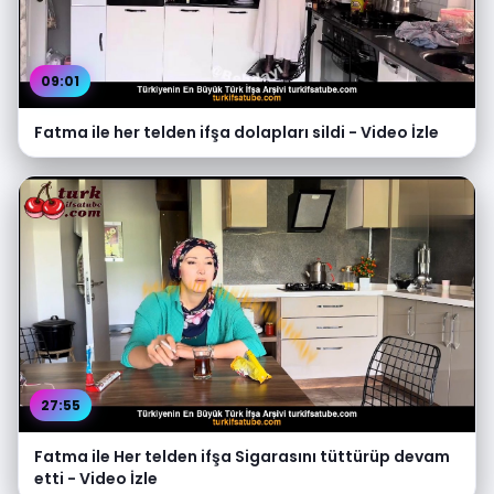
09:01
Fatma ile her telden ifşa dolapları sildi - Video İzle
27:55
Fatma ile Her telden ifşa Sigarasını tüttürüp devam
etti - Video İzle