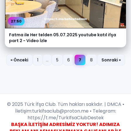
27:50
Fatma ile Her telden 05.07.2025 youtube katıl ifşa
part 2 - Video İzle
« Önceki
1
...
5
6
7
8
Sonraki »
© 2025 Türk İfşa Club. Tüm hakları saklıdır. |
DMCA
•
İletişim:
turkifsaclub@proton.me
• Telegram:
https://t.me/TurkIfsaClubDestek
BAŞKA İLETİŞİM ADRESİMİZ YOKTUR! ADIMIZA