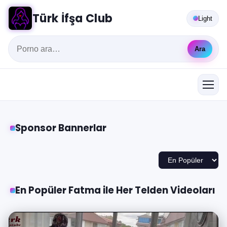
Türk İfşa Club
Light
Ara
Sponsor Bannerlar
En Popüler Fatma ile Her Telden Videoları