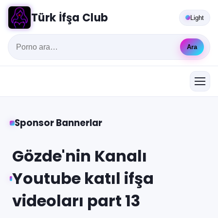
Türk İfşa Club
Light
Ara
Sponsor Bannerlar
Gözde'nin Kanalı
Youtube katıl ifşa
videoları part 13