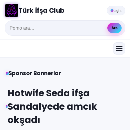
Türk İfşa Club
Light
Ara
Sponsor Bannerlar
Hotwife Seda ifşa
Sandalyede amcık
okşadı