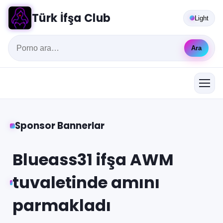
Türk İfşa Club
Light
Ara
Sponsor Bannerlar
Blueass31 ifşa AWM
tuvaletinde amını
parmakladı